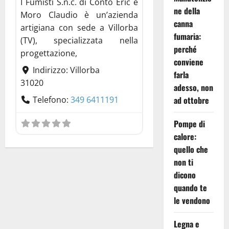
I Fumisti S.n.c. di Contò Eric e
ne della
Moro Claudio è un’azienda
canna
artigiana con sede a Villorba
fumaria:
(TV), specializzata nella
perché
progettazione,
conviene
Indirizzo:
Villorba
farla
31020
adesso, non
ad ottobre
Telefono:
349 6411191
Pompe di
calore:
quello che
non ti
dicono
quando te
le vendono
Legna e