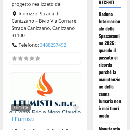
RECENTI
progetto realizzato da
Raduno
Indirizzo:
Strada di
Internazion
Canizzano – Bivio Via Cornare,
ale dello
Strada Canizzano, Canizzano
Spazzacami
31100
no 2026:
Telefono:
3488257492
quando il
passato ci
ricorda
perché la
manutenzio
ne della
canna
fumaria non
Preferito
Fumista
è mai fuori
moda
I Fumisti
Manutenzio