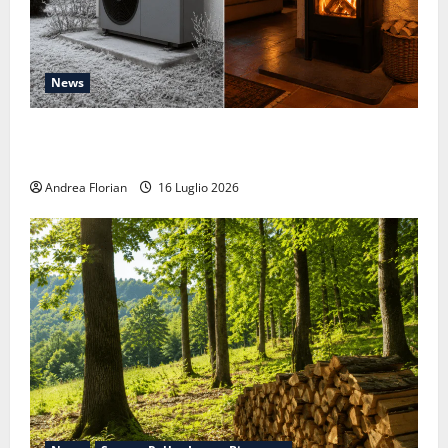
News
Pompe di calore: quello che non ti dicono quando te
le vendono
Andrea Florian
16 Luglio 2026