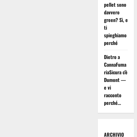
pellet sono
davvero
green? Sì, e
ti
spieghiamo
perché
Dietro a
CannaFuma
riaSicura c’è
Dumont —
e vi
racconto
perché…
ARCHIVIO