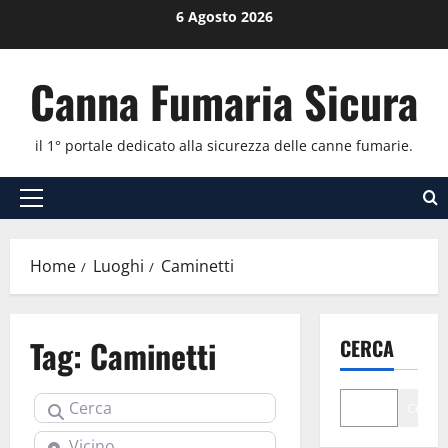
Vai
6 Agosto 2026
al
contenuto
Canna Fumaria Sicura
il 1° portale dedicato alla sicurezza delle canne fumarie.
Menu
principale
Home
Luoghi
Caminetti
Tag: Caminetti
CERCA
Cerca
Cerca
Vicino