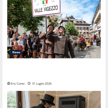
News
Raduno Internazionale dello Spazzacamino 2026:
quando il passato ci ricorda perché la manutenzione
della canna fumaria non è mai fuori moda
Eric Conto
31 Luglio 2026