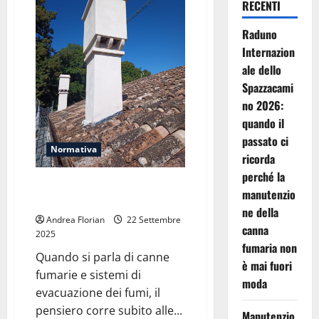
la
RECENTI
sicurezza
parte
Raduno
dalla
canna
Internazion
fumaria
ale dello
Spazzacami
no 2026:
quando il
passato ci
Normativa
ricorda
perché la
I comignoli veneziani: storia,
manutenzio
tecnica e sicurezza
ne della
Andrea Florian
22 Settembre
canna
2025
fumaria non
Quando si parla di canne
è mai fuori
fumarie e sistemi di
moda
evacuazione dei fumi, il
pensiero corre subito alle...
Manutenzio