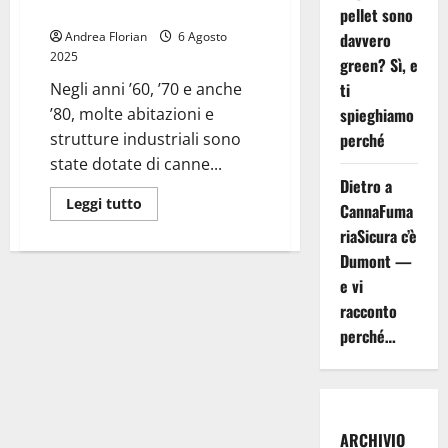
cosa c’è da sapere
pellet sono
davvero
Andrea Florian
6 Agosto
2025
green? Sì, e
ti
Negli anni ’60, ’70 e anche
spieghiamo
’80, molte abitazioni e
perché
strutture industriali sono
state dotate di canne...
Dietro a
Leggi
Leggi tutto
CannaFuma
di
più
riaSicura c’è
su
Dumont —
Canna
Fumaria
e vi
in
Eternit-
racconto
Demolizione,
Smaltimento
perché…
e
cosa
c’è
da
sapere
ARCHIVIO