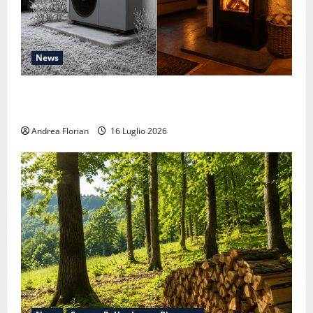
News
Pompe di calore: quello che non ti dicono quando te
le vendono
Andrea Florian
16 Luglio 2026