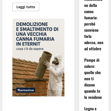
ne della
Leggi
Leggi tutto
di
canna
più
su
fumaria:
I
perché
comignoli
veneziani:
conviene
storia,
tecnica
farla
e
sicurezza
adesso, non
ad ottobre
Pompe di
calore:
quello che
non ti
dicono
quando te
Normativa
le vendono
Canna Fumaria in Eternit-
Demolizione, Smaltimento e
Legna e