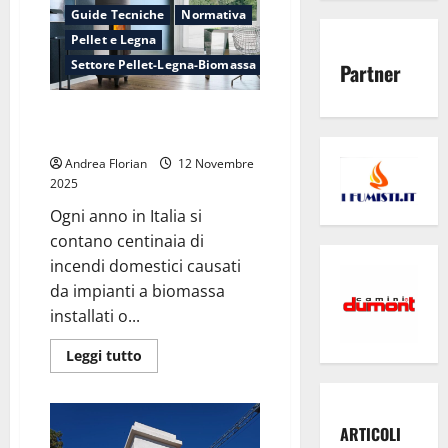
Guide Tecniche
Normativa
Pellet e Legna
Settore Pellet-Legna-Biomassa
Partner
Mai più incendi: la sicurezza
parte dalla canna fumaria
Andrea Florian
12 Novembre
2025
Ogni anno in Italia si
contano centinaia di
incendi domestici causati
da impianti a biomassa
installati o...
Leggi
Leggi tutto
di
più
su
Mai
più
ARTICOLI
incendi: