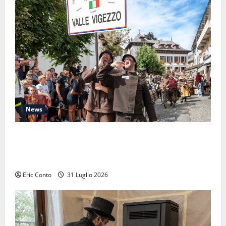
News
Raduno Internazionale dello Spazzacamino 2026:
quando il passato ci ricorda perché la manutenzione
della canna fumaria non è mai fuori moda
Eric Conto
31 Luglio 2026