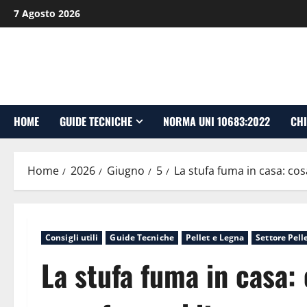
Vai
7 Agosto 2026
al
contenuto
HOME
GUIDE TECNICHE
NORMA UNI 10683:2022
CHI
Home
2026
Giugno
5
La stufa fuma in casa: co
Consigli utili
Guide Tecniche
Pellet e Legna
Settore Pel
La stufa fuma in casa: