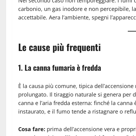
Nel secondo caso non temporeggiare. I fumi
carbonio, un gas inodore e non percepibile, l
accettabile. Aera l’ambiente, spegni l’apparec
Le cause più frequenti
1. La canna fumaria è fredda
È la causa più comune, tipica dell’accensione 
prolungato. Il tiraggio naturale si genera per di
canna e l’aria fredda esterna: finché la canna
instaurato, e il fumo tende a ristagnare o refl
Cosa fare:
prima dell’accensione vera e propria