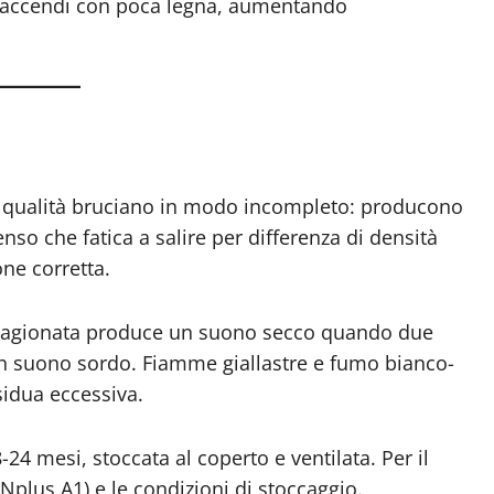
oi accendi con poca legna, aumentando
sa qualità bruciano in modo incompleto: producono
so che fatica a salire per differenza di densità
one corretta.
stagionata produce un suono secco quando due
un suono sordo. Fiamme giallastre e fumo bianco-
sidua eccessiva.
24 mesi, stoccata al coperto e ventilata. Per il
. ENplus A1) e le condizioni di stoccaggio.