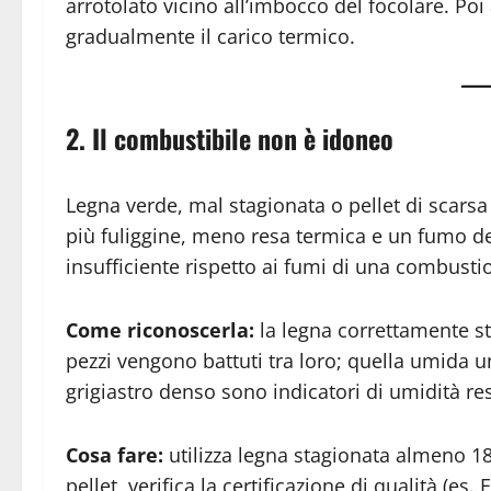
arrotolato vicino all’imbocco del focolare. P
gradualmente il carico termico.
2. Il combustibile non è idoneo
Legna verde, mal stagionata o pellet di scar
più fuliggine, meno resa termica e un fumo den
insufficiente rispetto ai fumi di una combusti
Come riconoscerla:
la legna correttamente 
pezzi vengono battuti tra loro; quella umida 
grigiastro denso sono indicatori di umidità re
Cosa fare:
utilizza legna stagionata almeno 18-
pellet, verifica la certificazione di qualità (es