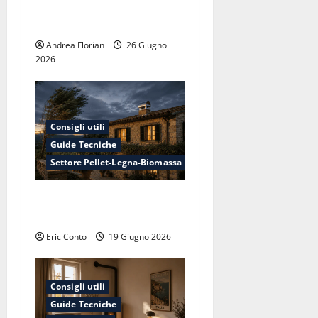
spenta: da dove viene e
a
come eliminarlo
r
Andrea Florian
26 Giugno
2026
t
i
Consigli utili
c
Guide Tecniche
o
Settore Pellet-Legna-Biomassa
l
La canna fumaria fa rumore
di vento: è normale?
o
Eric Conto
19 Giugno 2026
Consigli utili
Guide Tecniche