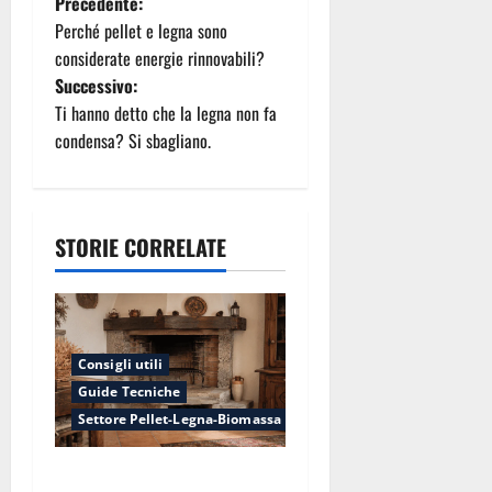
N
Precedente:
Perché pellet e legna sono
a
considerate energie rinnovabili?
Successivo:
v
Ti hanno detto che la legna non fa
i
condensa? Si sbagliano.
g
a
STORIE CORRELATE
z
i
Consigli utili
o
Guide Tecniche
n
Settore Pellet-Legna-Biomassa
e
Odore di fumo anche a stufa