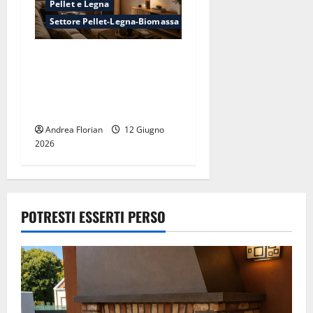
Pellet e Legna
Settore Pellet-Legna-Biomassa
Canna fumaria in un
appartamento: è possibile?
Cosa sapere prima di
comprare una stufa
Andrea Florian
12 Giugno
2026
POTRESTI ESSERTI PERSO