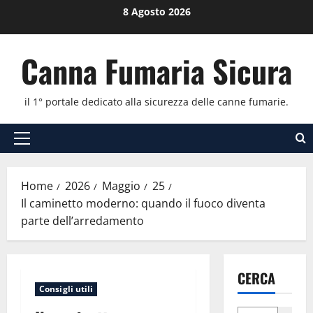
Vai
8 Agosto 2026
al
contenuto
Canna Fumaria Sicura
il 1° portale dedicato alla sicurezza delle canne fumarie.
Menu
principale
Home
2026
Maggio
25
Il caminetto moderno: quando il fuoco diventa
parte dell’arredamento
CERCA
Consigli utili