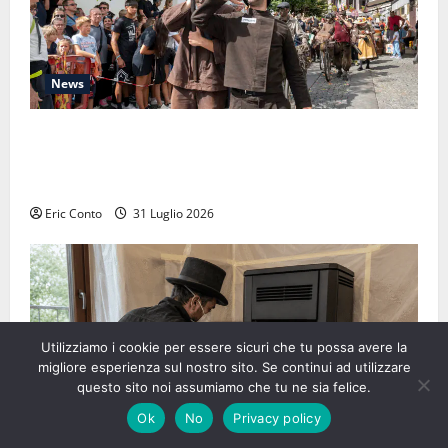
News
Raduno Internazionale dello Spazzacamino 2026:
quando il passato ci ricorda perché la manutenzione
della canna fumaria non è mai fuori moda
Eric Conto
31 Luglio 2026
Utilizziamo i cookie per essere sicuri che tu possa avere la
migliore esperienza sul nostro sito. Se continui ad utilizzare
questo sito noi assumiamo che tu ne sia felice.
Ok
No
Privacy policy