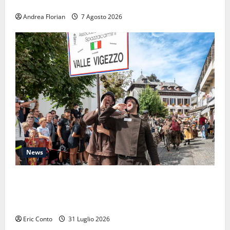
Ferragosto, brace e legna: la nostra pausa d’agosto
Andrea Florian
7 Agosto 2026
News
Raduno Internazionale dello Spazzacamino 2026:
quando il passato ci ricorda perché la manutenzione
della canna fumaria non è mai fuori moda
Eric Conto
31 Luglio 2026