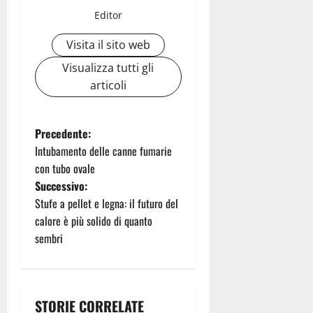
Editor
Visita il sito web
Visualizza tutti gli
articoli
N
Precedente:
Intubamento delle canne fumarie
a
con tubo ovale
Successivo:
v
Stufe a pellet e legna: il futuro del
i
calore è più solido di quanto
sembri
g
a
STORIE CORRELATE