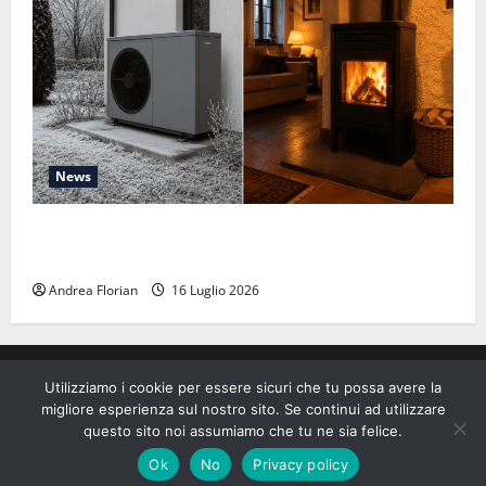
News
Pompe di calore: quello che non ti dicono quando te
le vendono
Andrea Florian
16 Luglio 2026
Privacy Policy
Utilizziamo i cookie per essere sicuri che tu possa avere la
migliore esperienza sul nostro sito. Se continui ad utilizzare
Copyright © Canna Fumaria Sicura è realizzato con
questo sito noi assumiamo che tu ne sia felice.
il contributo tecnico di Dumont Camini.
|
Ok
No
Privacy policy
MoreNews
di AF themes.