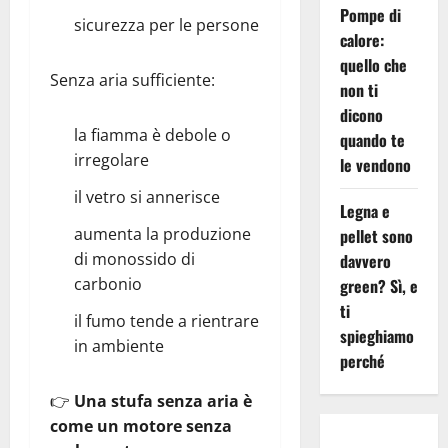
Pompe di
sicurezza per le persone
calore:
quello che
Senza aria sufficiente:
non ti
dicono
la fiamma è debole o
quando te
irregolare
le vendono
il vetro si annerisce
Legna e
aumenta la produzione
pellet sono
di monossido di
davvero
carbonio
green? Sì, e
ti
il fumo tende a rientrare
spieghiamo
in ambiente
perché
👉
Una stufa senza aria è
come un motore senza