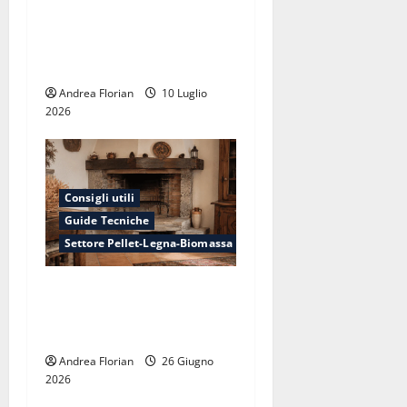
l
Legna e pellet sono davvero
o
green? Sì, e ti spieghiamo
perché
Andrea Florian
10 Luglio
2026
Consigli utili
Guide Tecniche
Settore Pellet-Legna-Biomassa
Odore di fumo anche a stufa
spenta: da dove viene e
come eliminarlo
Andrea Florian
26 Giugno
2026