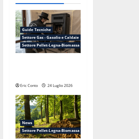
z
i
o
Guide Tecniche
n
Settore Gas - Gasolio e Caldaie
Settore Pellet-Legna-Biomassa
e
Manutenzione della canna
a
fumaria: perché conviene
r
farla adesso, non ad ottobre
Eric Conto
24 Luglio 2026
t
i
c
News
o
Settore Pellet-Legna-Biomassa