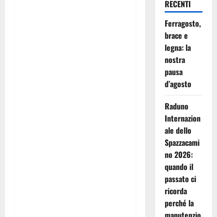
RECENTI
è un’azienda specializzata
nella
progettazione,
Ferragosto,
installazione e
brace e
manutenzione di
legna: la
impianti fumari
, stufe e
nostra
caminetti a
legna e pellet
,
pausa
operativa in tutto il
Nord-
d’agosto
Est Italia
.
Raduno
Da anni affianchiamo
Internazion
privati e professionisti con
ale dello
un approccio concreto:
Spazzacami
impianti sicuri, conformi
no 2026:
alle normative e pensati
quando il
per durare nel tempo
.
passato ci
Ogni intervento viene
ricorda
seguito con attenzione,
perché la
dalla consulenza iniziale
manutenzio