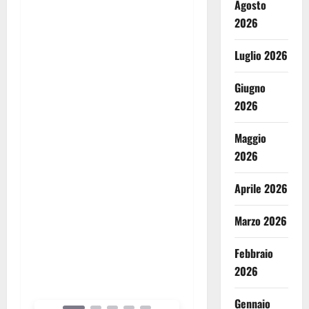
efficienza e conformità
Agosto
dell’impianto
, senza
2026
compromessi. Ogni lavoro
è eseguito nel rispetto delle
Luglio 2026
normative vigenti e delle
Giugno
buone pratiche del settore.
2026
📍
Sede:
Santo Stefano di
Cadore (BL)
Maggio
📞
Telefono:
371 3427984
2026
📧
Email:
Aprile 2026
officinadm3708srls@gmail.com
👉
Prenota il tuo
Marzo 2026
intervento
e affidati a
Febbraio
professionisti della
2026
fumisteria.
Gennaio