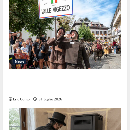
News
Raduno Internazionale dello Spazzacamino 2026:
quando il passato ci ricorda perché la manutenzione
della canna fumaria non è mai fuori moda
Eric Conto
31 Luglio 2026