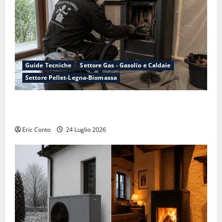
Guide Tecniche
Settore Gas - Gasolio e Caldaie
Settore Pellet-Legna-Biomassa
Manutenzione della canna fumaria: perché conviene
farla adesso, non ad ottobre
Eric Conto
24 Luglio 2026