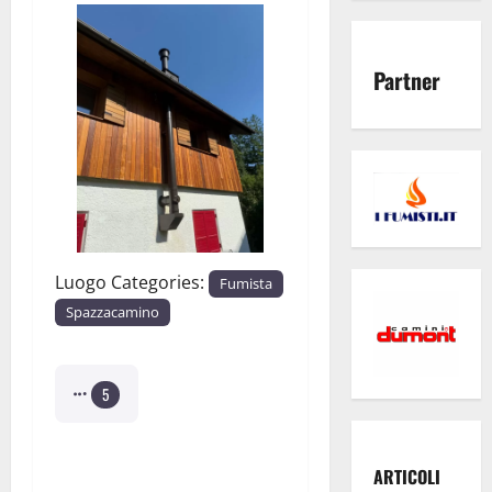
Partner
Luogo Categories:
Fumista
Spazzacamino
5
Fumisteria Officina D.M.
ARTICOLI
37-08