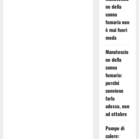
fino alla messa in funzione
ne della
dell’impianto.
canna
fumaria non
Cosa facciamo
è mai fuori
moda
Progettazione,
Manutenzio
installazione e vendita di
ne della
nuove canne fumarie
canna
certificate
fumaria:
perché
conviene
Messa a norma
di vecchie
farla
canne fumarie
adesso, non
ad ottobre
Installazione di
stufe e
caminetti
(legna e pellet)
Pompe di
con rilascio del
libretto di
calore: