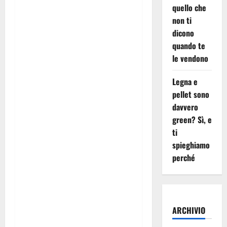
impianto
quello che
non ti
dicono
Manutenzione e pulizia
di
quando te
stufe e caminetti
le vendono
Costruzione,
Legna e
manutenzione e pulizia di
pellet sono
stube
davvero
green? Sì, e
Servizio di
spazzacamino
ti
professionale
con
video-
spieghiamo
ispezioni
perché
Il nostro valore
Lavoriamo con un obiettivo
ARCHIVIO
chiaro:
sicurezza,